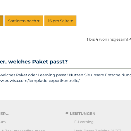
Sortieren nach
pro Seite
Sortieren nach
16 pro Seite
1
bis
4
(von insgesamt
er, welches Paket passt?
 welches Paket oder Learning passt? Nutzen Sie unsere Entscheidung
ww.euwisa.com/lernpfade-exportkontrolle/
R...
LEISTUNGEN
sum
E-Learning
- & Zahlungsbedingungen
Web-Based Training (WBT)