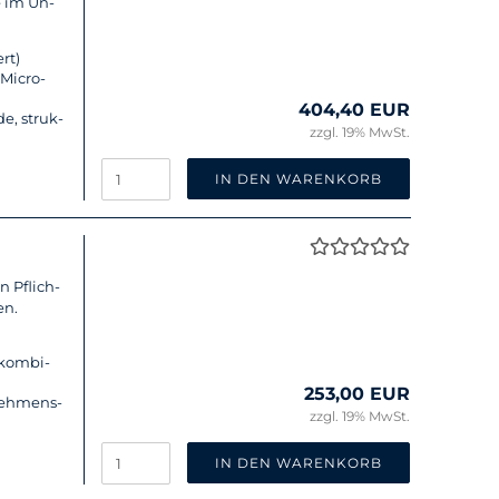
e im Un­
rt)
Mi­cro­
404,40 EUR
de, struk­
zzgl. 19% MwSt.
IN DEN WARENKORB
on Pflich­
en.
 kom­bi­
253,00 EUR
­neh­mens­
zzgl. 19% MwSt.
IN DEN WARENKORB