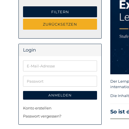
FILTERN
ZURÜCKSETZEN
Login
E-
Mail-
Adresse
Passwort
Der Lernp
internati
ANMELDEN
Die Inhal
Konto erstellen
So ist
Passwort vergessen?