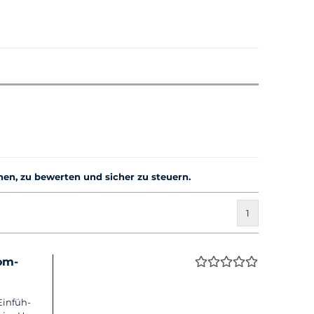
nen, zu bewerten und sicher zu steuern.
1
Kom­
Ein­füh­