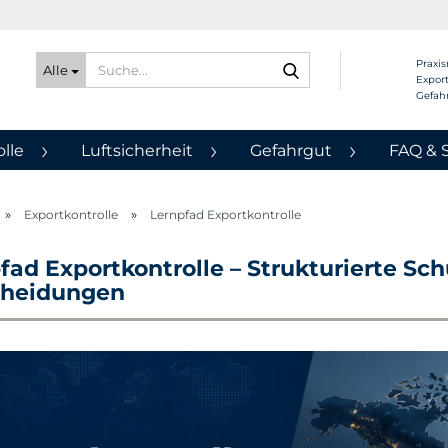
Suche...
Praxis
Alle
Export
Gefah
lle
Luftsicherheit
Gefahrgut
FAQ & 
»
»
Exportkontrolle
Lernpfad Exportkontrolle
fad Exportkontrolle – Strukturierte Sch
cheidungen