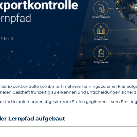
fad Exportkontrolle kombiniert mehrere Trainings zu einer klar aufge
onalen Geschäft frühzeitig zu erkennen und Entscheidungen sicher zu
te sind in aufeinander abgestimmte Stufen gegliedert – vom Einstieg 
 der Lernpfad aufgebaut