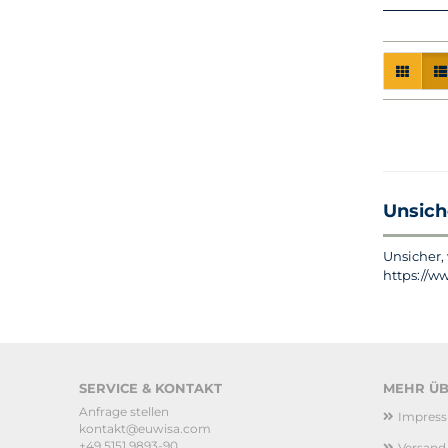
Unsich
Unsicher,
https://w
SERVICE & KONTAKT
MEHR ÜBE
Anfrage stellen
Impres
kontakt@euwisa.com
+49 5151 9893-90
Versand