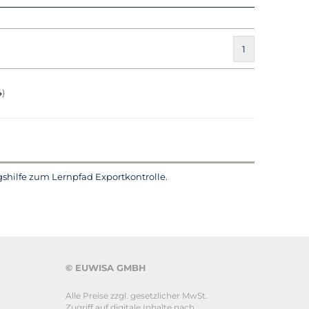
1
4
)
shilfe zum Lernpfad Exportkontrolle.
© EUWISA GMBH
Alle Preise zzgl. gesetzlicher MwSt.
Zugriff auf digitale Inhalte nach