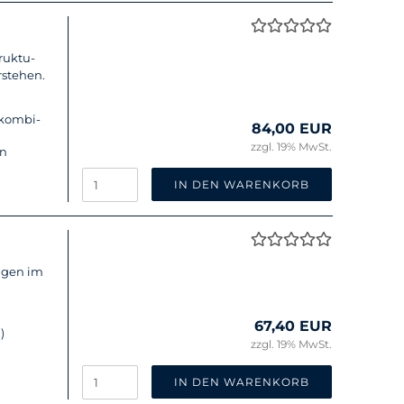
ruk­tu­
­ste­hen.
 kom­bi­
84,00 EUR
zzgl. 19% MwSt.
en
IN DEN WARENKORB
n­gen im
67,40 EUR
)
zzgl. 19% MwSt.
IN DEN WARENKORB