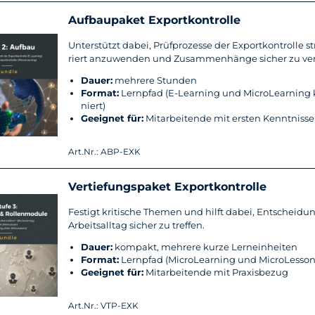
Auf­bau­pa­ket Ex­port­kon­trol­le
Un­ter­stützt dabei, Prüf­pro­zes­se der Ex­port­kon­trol­le st
riert an­zu­wen­den und Zu­sam­men­hän­ge si­cher zu ver
Dauer:
meh­re­re Stun­den
For­mat:
Lern­pfad (E-​Learning und Mi­cro­Lear­ning
niert)
Ge­eig­net für:
Mit­ar­bei­ten­de mit ers­ten Kennt­nis­s
Art.Nr.: ABP-EXK
Ver­tie­fungs­pa­ket Ex­port­kon­trol­le
Fes­tigt kri­ti­sche The­men und hilft dabei, Ent­schei­du
Ar­beits­all­tag si­cher zu tref­fen.
Dauer:
kom­pakt, meh­re­re kurze Lern­ein­hei­ten
For­mat:
Lern­pfad (Mi­cro­Lear­ning und Mi­cro­Les­son
Ge­eig­net für:
Mit­ar­bei­ten­de mit Pra­xis­be­zug
Art.Nr.: VTP-EXK