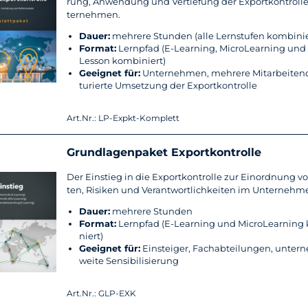
rung, An­wen­dung und Ver­tie­fung der Ex­port­kon­trol­l
ter­neh­men.
Dauer:
meh­re­re Stun­den (alle Lern­stu­fen kom­bi­nie
For­mat:
Lern­pfad (E-​Learning, Mi­cro­Lear­ning und 
Les­son kom­bi­niert)
Ge­eig­net für:
Un­ter­neh­men, meh­re­re Mit­ar­bei­ten­
tu­rier­te Um­set­zung der Ex­port­kon­trol­le
Art.Nr.: LP-Expkt-Komplett
Grund­la­gen­pa­ket Ex­port­kon­trol­le
Der Ein­stieg in die Ex­port­kon­trol­le zur Ein­ord­nung v
ten, Ri­si­ken und Ver­ant­wort­lich­kei­ten im Un­ter­neh­m
Dauer:
meh­re­re Stun­den
For­mat:
Lern­pfad (E-​Learning und Mi­cro­Lear­ning
niert)
Ge­eig­net für:
Ein­stei­ger, Fach­ab­tei­lun­gen, un­ter
wei­te Sen­si­bi­li­sie­rung
Art.Nr.: GLP-EXK