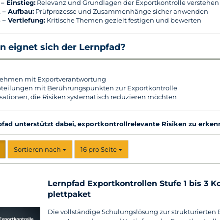
 – Einstieg:
Relevanz und Grundlagen der Exportkontrolle verstehen
2 – Aufbau:
Prüfprozesse und Zusammenhänge sicher anwenden
 – Vertiefung:
Kritische Themen gezielt festigen und bewerten
n eignet sich der Lernpfad?
ehmen mit Exportverantwortung
teilungen mit Berührungspunkten zur Exportkontrolle
sationen, die Risiken systematisch reduzieren möchten
fad unterstützt dabei, exportkontrollrelevante Risiken zu erken
Sortieren nach
pro Seite
Sortieren nach
16 pro Seite
Lern­pfad Ex­port­kon­trol­len Stufe 1 bis 3 
plett­pa­ket
Die voll­stän­di­ge Schu­lungs­lö­sung zur struk­tu­rier­ten 