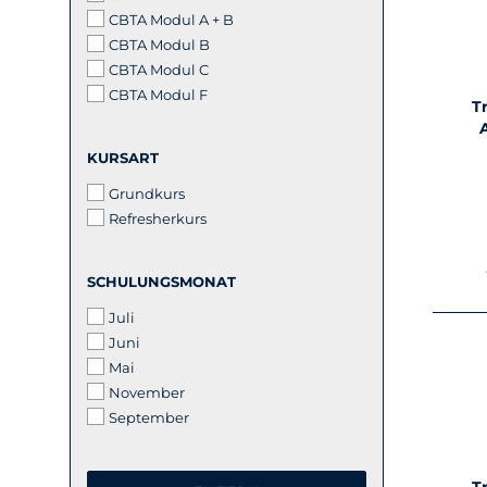
CBTA Modul A + B
CBTA Modul B
CBTA Modul C
CBTA Modul F
T
A
KURSART
KURSART
Grundkurs
Refresherkurs
SCHULUNGSMONAT
SCHULUNGSMONAT
Juli
Juni
Mai
November
September