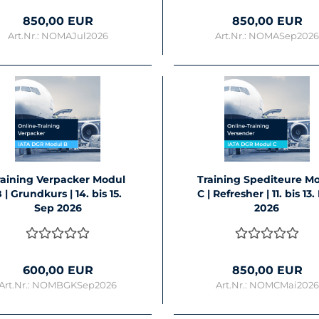
850,00 EUR
850,00 EUR
Art.Nr.: NOMAJul2026
Art.Nr.: NOMASep202
rai­ning Ver­pa­cker Modul
Trai­ning Spe­di­teu­re M
 | Grund­kurs | 14. bis 15.
C | Re­fres­her | 11. bis 13
Sep 2026
2026
600,00 EUR
850,00 EUR
Art.Nr.: NOMBGKSep2026
Art.Nr.: NOMCMai2026