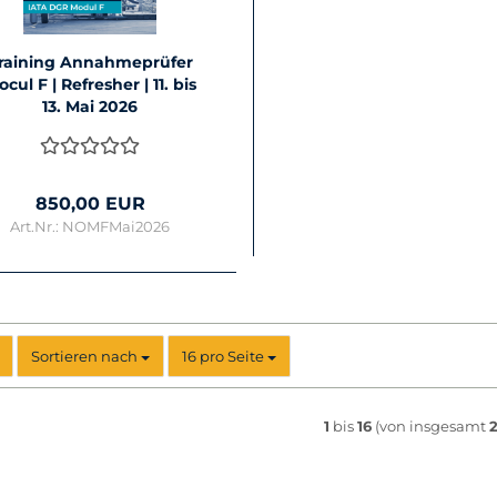
rai­ning An­nah­me­prü­fer
cul F | Re­fres­her | 11. bis
13. Mai 2026
850,00 EUR
Art.Nr.: NOMFMai2026
Sortieren nach
pro Seite
Sortieren nach
16 pro Seite
1
bis
16
(von insgesamt