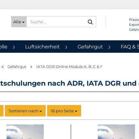
Suche...
Praxis
Alle
Export
Gefah
lle
Luftsicherheit
Gefahrgut
FAQ & 
»
»
Gefahrgut
IATA DGR Online Module A, B, C & F
htschulungen nach ADR, IATA DGR und
Sortieren nach
pro Seite
Sortieren nach
16 pro Seite