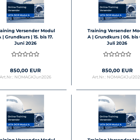
rai­ning Ver­sen­der Modul
Trai­ning Ver­sen­der M
 | Grund­kurs | 15. bis 17.
A | Grund­kurs | 06. bis
Juni 2026
Juli 2026
850,00 EUR
850,00 EUR
Art.Nr.: NOMAGKJun2026
Art.Nr.: NOMAGKJul20