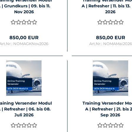
rai­ning Ver­sen­der Modul
Trai­ning Ver­sen­der M
 | Grund­kurs | 09. bis 11.
A | Re­fres­her | 11. bis 13
Nov 2026
2026
850,00 EUR
850,00 EUR
Art.Nr.: NOMAGKNov2026
Art.Nr.: NOMAMai2026
rai­ning Ver­sen­der Modul
Trai­ning Ver­sen­der M
 | Re­fres­her | 06. bis 08.
A | Re­fres­her | 21. bis 
Juli 2026
Sep 2026