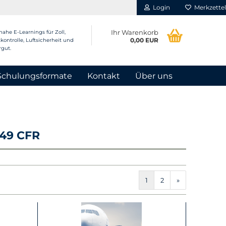
Login
Merkzettel
Ihr Warenkorb
nahe E-Learnings für Zoll,
0,00 EUR
kontrolle, Luftsicherheit und
rgut.
Schulungsformate
Kontakt
Über uns
 49 CFR
1
2
»