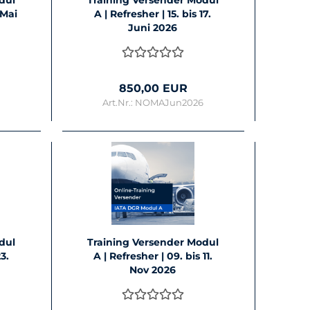
odul
Trai­ning Ver­sen­der Modul
. Mai
A | Re­fres­her | 15. bis 17.
Juni 2026
850,00 EUR
Art.Nr.: NOMAJun2026
odul
Trai­ning Ver­sen­der Modul
23.
A | Re­fres­her | 09. bis 11.
Nov 2026