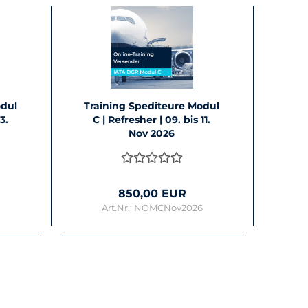
odul
Trai­ning Spe­di­teu­re Modul
23.
C | Re­fres­her | 09. bis 11.
Nov 2026
850,00 EUR
6
Art.Nr.: NOMCNov2026