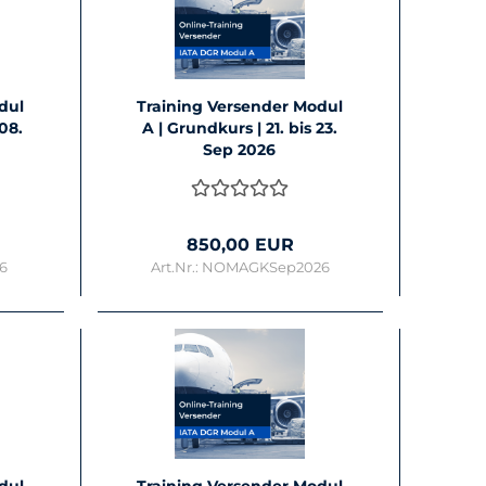
odul
Trai­ning Ver­sen­der Modul
 08.
A | Grund­kurs | 21. bis 23.
Sep 2026
850,00 EUR
26
Art.Nr.: NOMAGKSep2026