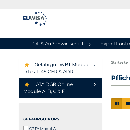
Zoll & Außenwirtschaft
Exportkontro
Startseite
Gefahrgut WBT Module
D bis T, 49 CFR & ADR
Pflic
IATA DGR Online
Module A, B, C & F
GEFAHRGUTKURS
GEFAHRGUTKURS
CBTA Modul A