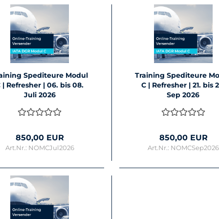
ai­ning Spe­di­teu­re Modul
Trai­ning Spe­di­teu­re M
 | Re­fres­her | 06. bis 08.
C | Re­fres­her | 21. bis 
Juli 2026
Sep 2026
850,00 EUR
850,00 EUR
Art.Nr.: NOMCJul2026
Art.Nr.: NOMCSep202