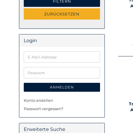
T
FILTERN
A
ZURÜCKSETZEN
Login
E-
Mail-
Adresse
Passwort
ANMELDEN
Konto erstellen
T
Passwort vergessen?
A
Erweiterte Suche