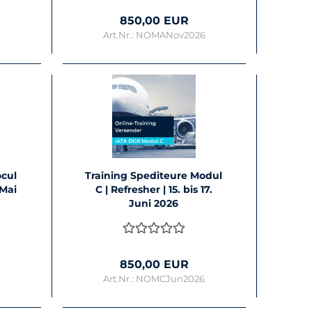
850,00 EUR
6
Art.Nr.: NOMANov2026
ocul
Trai­ning Spe­di­teu­re Modul
. Mai
C | Re­fres­her | 15. bis 17.
Juni 2026
850,00 EUR
Art.Nr.: NOMCJun2026