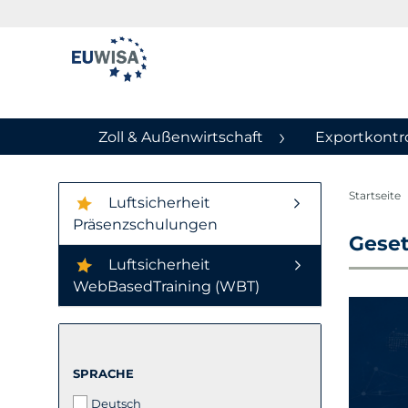
Zoll & Außenwirtschaft
Exportkontro
Startseite
Luftsicherheit
Präsenzschulungen
Geset
Luftsicherheit
WebBasedTraining (WBT)
SPRACHE
SPRACHE
Deutsch