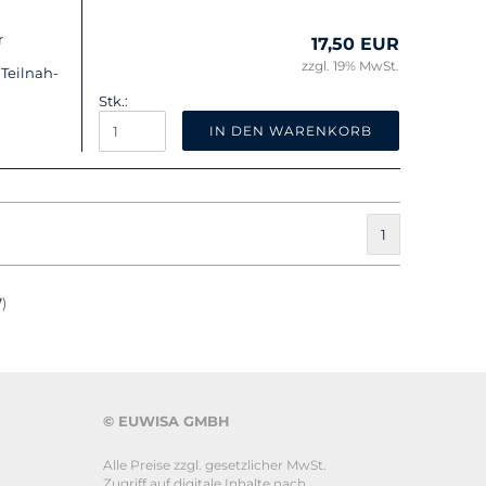
r
17,50 EUR
zzgl. 19% MwSt.
Teil­nah­
Stk.:
IN DEN WARENKORB
1
7
)
© EUWISA GMBH
Alle Preise zzgl. gesetzlicher MwSt.
Zugriff auf digitale Inhalte nach