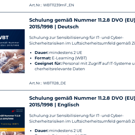
Art.Nr.: WBT11239mF_EN
Schu­lung gemäß Num­mer 11.2.8 DVO (EU
2015/1998 | Deutsch
Schu­lung zur Sen­si­bi­li­sie­rung für IT- und Cyber-​
Sicherheitsrisiken im Luft­si­cher­heits­um­feld gemäß Zif­
Dauer:
min­des­tens 2 UE
For­mat:
E-​Learning (WBT)
Ge­eig­net für:
Per­so­nal mit Zu­griff auf IT-​Systeme u
cher­heits­re­le­van­te Daten
Art.Nr.: WBT1128_DE
Schu­lung gemäß Num­mer 11.2.8 DVO (EU
2015/1998 | Eng­lisch
Schu­lung zur Sen­si­bi­li­sie­rung für IT- und Cyber-​
Sicherheitsrisiken im Luft­si­cher­heits­um­feld gemäß Zif­
Dauer:
min­des­tens 2 UE