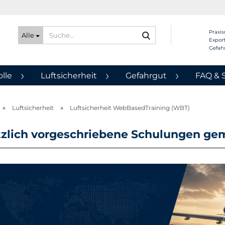
Suche...
Praxis
Alle
Export
Gefah
lle
Luftsicherheit
Gefahrgut
FAQ & 
»
»
Luftsicherheit
Luftsicherheit WebBasedTraining (WBT)
zlich vorgeschriebene Schulungen ge