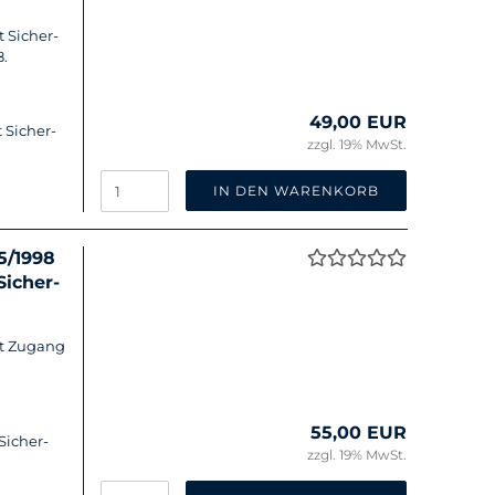
t Si­cher­
8.
49,00 EUR
 Si­cher­
zzgl. 19% MwSt.
IN DEN WARENKORB
15/1998
i­cher­
it Zu­gang
55,00 EUR
Si­cher­
zzgl. 19% MwSt.