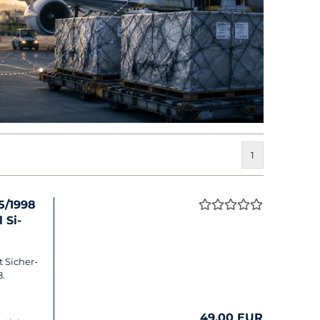
1
15/1998
 Si­
t Si­cher­
8.
49,00 EUR