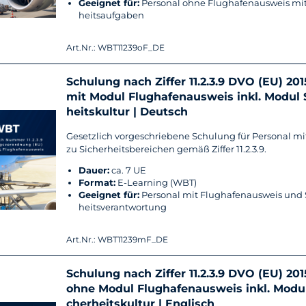
Ge­eig­net für:
Per­so­nal ohne Flug­ha­fen­aus­weis mit
heits­auf­ga­ben
Art.Nr.: WBT11239oF_DE
Schu­lung nach Zif­fer 11.2.3.9 DVO (EU) 20
mit Modul Flug­ha­fen­aus­weis inkl. Modul S
heits­kul­tur | Deutsch
Ge­setz­lich vor­ge­schrie­be­ne Schu­lung für Per­so­nal m
zu Si­cher­heits­be­rei­chen gemäß Zif­fer 11.2.3.9.
Dauer:
ca. 7 UE
For­mat:
E-​Learning (WBT)
Ge­eig­net für:
Per­so­nal mit Flug­ha­fen­aus­weis und 
heits­ver­ant­wor­tung
Art.Nr.: WBT11239mF_DE
Schu­lung nach Zif­fer 11.2.3.9 DVO (EU) 20
ohne Modul Flug­ha­fen­aus­weis inkl. Modul
cher­heits­kul­tur | Eng­lisch