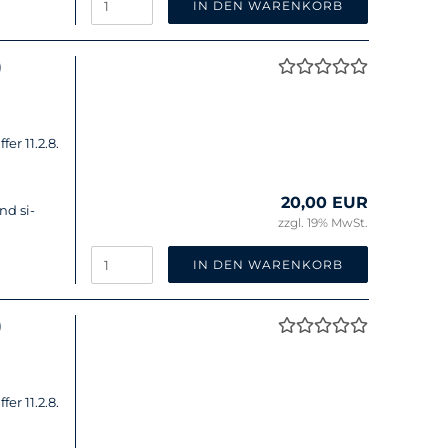
IN DEN WARENKORB
)
fer 11.2.8.
20,00 EUR
nd si­
zzgl. 19% MwSt.
IN DEN WARENKORB
)
fer 11.2.8.