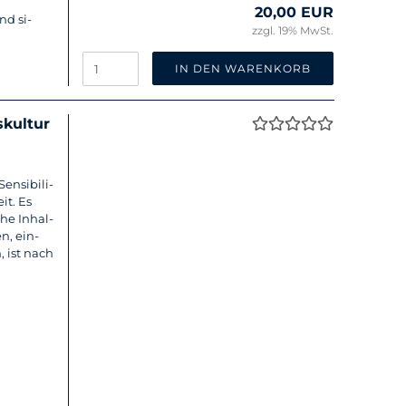
20,00 EUR
nd si­
zzgl. 19% MwSt.
IN DEN WARENKORB
­kul­tur
n­si­bi­li­
eit. Es
che In­hal­
n, ein­
n, ist nach