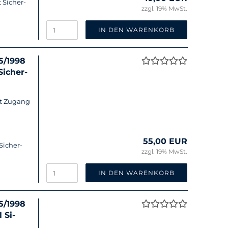
 Si­cher­
zzgl. 19% MwSt.
IN DEN WARENKORB
15/1998
i­cher­
it Zu­gang
55,00 EUR
Si­cher­
zzgl. 19% MwSt.
IN DEN WARENKORB
15/1998
 Si­