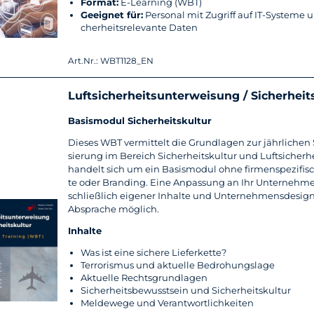
For­mat:
E-​Learning (WBT)
Ge­eig­net für:
Per­so­nal mit Zu­griff auf IT-​Systeme u
cher­heits­re­le­van­te Daten
Art.Nr.: WBT1128_EN
Luft­si­cher­heits­un­ter­wei­sung / Si­cher­heits
Ba­sis­mo­dul Si­cher­heits­kul­tur
Die­ses WBT ver­mit­telt die Grund­la­gen zur jähr­li­chen Se
sie­rung im Be­reich Si­cher­heits­kul­tur und Luft­si­cher­h
han­delt sich um ein Ba­sis­mo­dul ohne fir­men­spe­zi­fi­s
te oder Bran­ding. Eine An­pas­sung an Ihr Un­ter­neh­me
schließ­lich ei­ge­ner In­hal­te und Un­ter­neh­mens­de­sig
Ab­spra­che mög­lich.
In­hal­te
Was ist eine si­che­re Lie­fer­ket­te?
Ter­ro­ris­mus und ak­tu­el­le Be­dro­hungs­la­ge
Ak­tu­el­le Rechts­grund­la­gen
Si­cher­heits­be­wusst­sein und Si­cher­heits­kul­tur
Mel­de­we­ge und Ver­ant­wort­lich­kei­ten