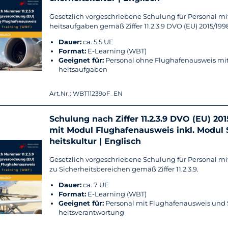
Ge­setz­lich vor­ge­schrie­be­ne Schu­lung für Per­so­nal mi
heits­auf­ga­ben gemäß Zif­fer 11.2.3.9 DVO (EU) 2015/199
Dauer:
ca. 5,5 UE
For­mat:
E-​Learning (WBT)
Ge­eig­net für:
Per­so­nal ohne Flug­ha­fen­aus­weis mit
heits­auf­ga­ben
Art.Nr.: WBT11239oF_EN
Schu­lung nach Zif­fer 11.2.3.9 DVO (EU) 20
mit Modul Flug­ha­fen­aus­weis inkl. Modul S
heits­kul­tur | Eng­lisch
Ge­setz­lich vor­ge­schrie­be­ne Schu­lung für Per­so­nal m
zu Si­cher­heits­be­rei­chen gemäß Zif­fer 11.2.3.9.
Dauer:
ca. 7 UE
For­mat:
E-​Learning (WBT)
Ge­eig­net für:
Per­so­nal mit Flug­ha­fen­aus­weis und 
heits­ver­ant­wor­tung