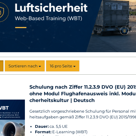
Sortieren nach
pro Seite
Sortieren nach
16 pro Seite
Schu­lung nach Zif­fer 11.2.3.9 DVO (EU) 20
ohne Modul Flug­ha­fen­aus­weis inkl. Modul
cher­heits­kul­tur | Deutsch
Ge­setz­lich vor­ge­schrie­be­ne Schu­lung für Per­so­nal mi
heits­auf­ga­ben gemäß Zif­fer 11.2.3.9 DVO (EU) 2015/199
Dauer:
ca. 5,5 UE
For­mat:
E-​Learning (WBT)