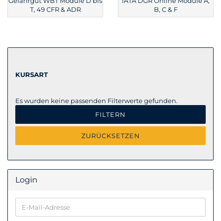
Gefahrgut WBT Module D bis
IATA DGR Online Module A,
T, 49 CFR & ADR
B, C & F
KURSART
KURSART
Es wurden keine passenden Filterwerte gefunden.
FILTERN
ZURÜCKSETZEN
Login
E-
Mail-