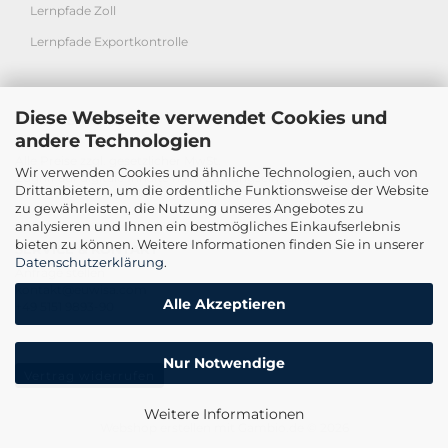
Lernpfade Zoll
Lernpfade Exportkontrolle
Diese Webseite verwendet Cookies und
© EUWISA GMBH
andere Technologien
Alle Preise zzgl. gesetzlicher MwSt.
Wir verwenden Cookies und ähnliche Technologien, auch von
Zugriff auf digitale Inhalte nach Zahlungseingang
Drittanbietern, um die ordentliche Funktionsweise der Website
zu gewährleisten, die Nutzung unseres Angebotes zu
analysieren und Ihnen ein bestmögliches Einkaufserlebnis
bieten zu können. Weitere Informationen finden Sie in unserer
SERVICE & KONTAKT
Datenschutzerklärung
.
Anfrage stellen
kontakt@euwisa.com
Alle Akzeptieren
+49 5151 9893-90
Nur Notwendige
Vertrag widerrufen
Weitere Informationen
Webshop erstellen
mit Gambio.de © 2026